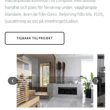
måttanpassad kommod i vit composit med dubbla
handfat och plats för förvaring under, vägghängda
blandare, även de från Gessi. Belysning från bla. FLOS,
ljussättning av oss på InredningsStudion.
TILLBAKA TILL PROJEKT
❮
❯